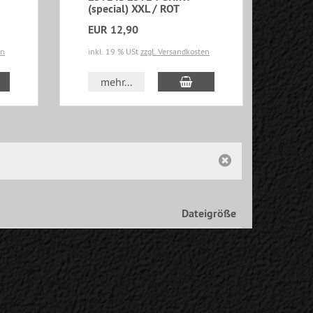
(special) XXL / ROT
(spe
EUR 12,90
EUR
en
inkl. 19 % USt
zzgl. Versandkosten
inkl.
 den Warenkorb
In den Warenkorb
mehr...
m
Dateigröße