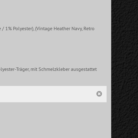
% Polyester), (Vintage Heather Navy, Retro
lyester-Träger, mit Schmelzkleber ausgestattet