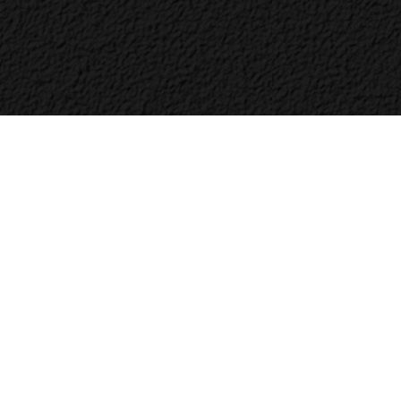
Bac
to
Top