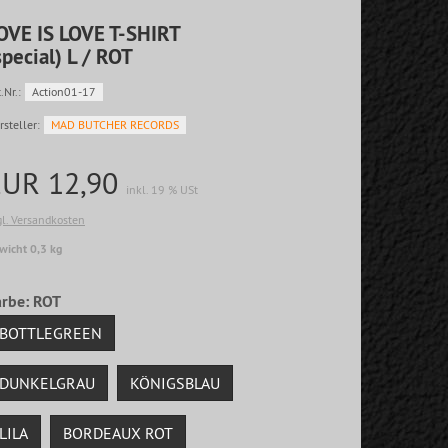
OVE IS LOVE T-SHIRT
special) L / ROT
.Nr.:
Action01-17
rsteller:
MAD BUTCHER RECORDS
EUR 12,90
inkl. 19 % USt
gl. Versandkosten
wicht 0,3 kg
arbe:
ROT
BOTTLEGREEN
DUNKELGRAU
KÖNIGSBLAU
LILA
BORDEAUX ROT