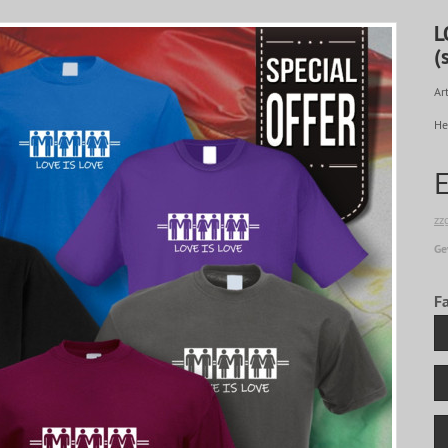
L
(
Art
He
zz
Ge
F