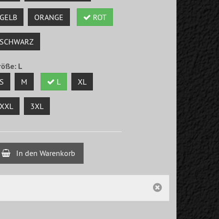
GELB
ORANGE
ROT
SCHWARZ
röße:
L
S
M
L
XL
XXL
3XL
In den Warenkorb