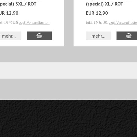
special) 3XL / ROT
(special) XL / ROT
UR 12,90
EUR 12,90
kl. 19 % USt
zzgl. Versandkosten
inkl. 19 % USt
zzgl. Versandkost
In den Warenkorb
In
mehr...
mehr...