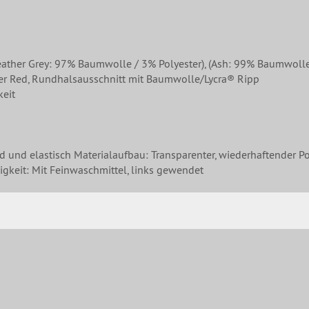
 Grey: 97% Baumwolle / 3% Polyester), (Ash: 99% Baumwolle / 1
her Red, Rundhalsausschnitt mit Baumwolle/Lycra® Ripp
keit
nd und elastisch Materialaufbau: Transparenter, wiederhaftender Po
gkeit: Mit Feinwaschmittel, links gewendet