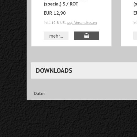
(special) S / ROT
(
EUR 12,90
E
inkl. 19 % USt
zzgl. Versandkosten
in
In den Warenkorb
mehr...
DOWNLOADS
Datei