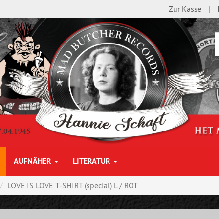
Zur Kasse
AUFNÄHER
LITERATUR
LOVE IS LOVE T-SHIRT (special) L / ROT