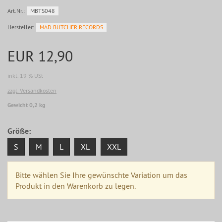
Art.Nr.:
MBTS048
Hersteller:
MAD BUTCHER RECORDS
EUR 12,90
inkl. 19 % USt
zzgl. Versandkosten
Gewicht 0,2 kg
Größe:
S
M
L
XL
XXL
Bitte wählen Sie Ihre gewünschte Variation um das
Produkt in den Warenkorb zu legen.