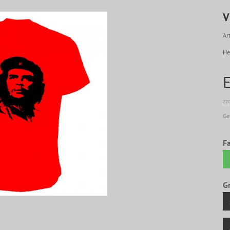
V
Art
He
zz
Ge
F
G