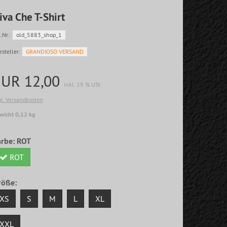
iva Che T-Shirt
.Nr.:
old_5883_shop_1
rsteller:
GRANDIOSO VERSAND
EUR 12,00
inkl. 19 % USt
gl. Versandkosten
wicht 0,12 kg
arbe:
ROT
ROT
röße:
XS
S
M
L
XL
XXL