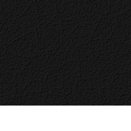
Bac
to