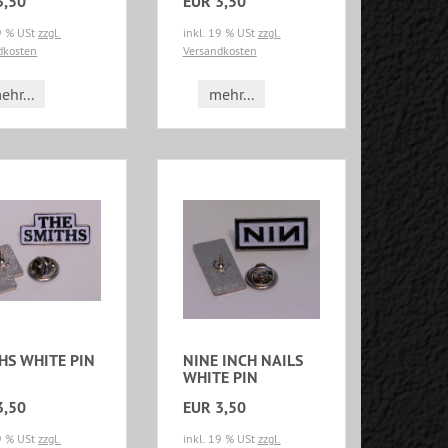
3,50
EUR 3,50
19 % USt
zzgl.
inkl. 19 % USt
zzgl.
dkosten
Versandkosten
ehr...
mehr...
HS WHITE PIN
NINE INCH NAILS
WHITE PIN
3,50
EUR 3,50
19 % USt
zzgl.
inkl. 19 % USt
zzgl.