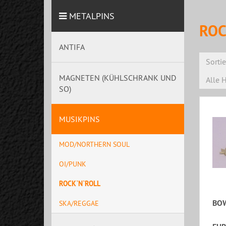
METALPINS
ROC
ANTIFA
Sorti
MAGNETEN (KÜHLSCHRANK UND
Alle H
SO)
MUSIKPINS
MOD/NORTHERN SOUL
OI/PUNK
ROCK`N`ROLL
BOW
SKA/REGGAE