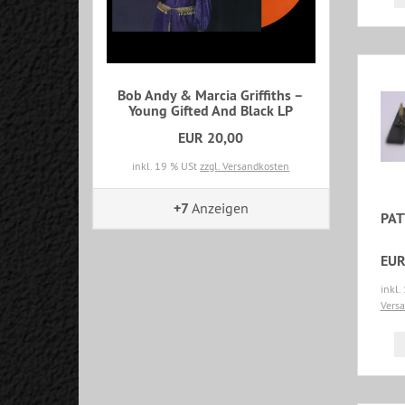
Bob Andy & Marcia Griffiths –
Young Gifted And Black LP
EUR 20,00
inkl. 19 % USt
zzgl. Versandkosten
+7
Anzeigen
PAT
EUR
inkl.
Vers