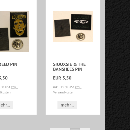
REED PIN
SIOUXSIE & THE
BANSHEES PIN
3,50
EUR 3,50
19 % USt
zzgl.
inkl. 19 % USt
zzgl.
dkosten
Versandkosten
ehr...
mehr...