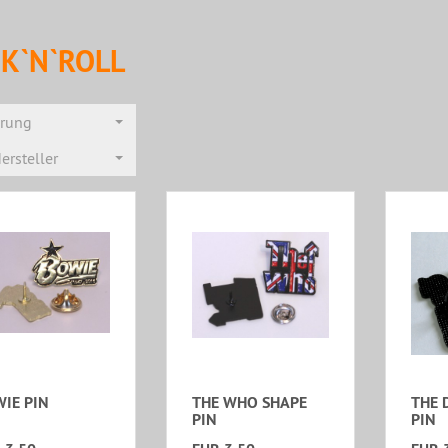
K`N`ROLL
erung
ersteller
IE PIN
THE WHO SHAPE
THE 
PIN
PIN