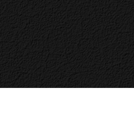
Bac
to
Top