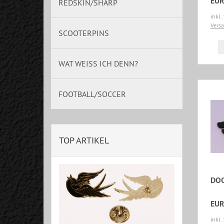
EUR
REDSKIN/SHARP
inkl.
Vers
SCOOTERPINS
WAT WEISS ICH DENN?
FOOTBALL/SOCCER
TOP ARTIKEL
DOO
EUR
inkl.