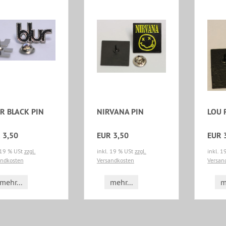
R BLACK PIN
NIRVANA PIN
LOU 
 3,50
EUR 3,50
EUR 
 19 % USt
zzgl.
inkl. 19 % USt
zzgl.
inkl. 
andkosten
Versandkosten
Versan
mehr...
mehr...
m