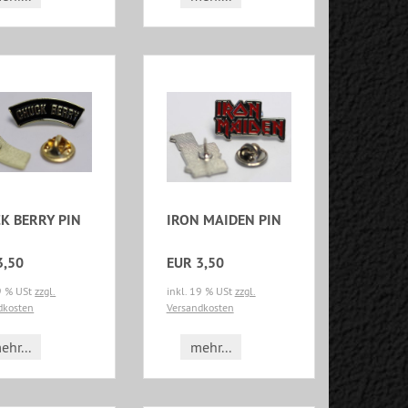
K BERRY PIN
IRON MAIDEN PIN
3,50
EUR 3,50
19 % USt
zzgl.
inkl. 19 % USt
zzgl.
dkosten
Versandkosten
ehr...
mehr...