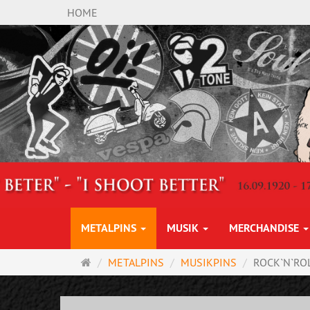
HOME
METALPINS
MUSIK
MERCHANDISE
Startseite
METALPINS
MUSIKPINS
ROCK`N`RO