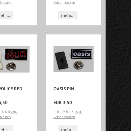
dkosten
Versandkosten
ehr...
mehr...
POLICE RED
OASIS PIN
3,50
EUR 3,50
19 % USt
zzgl.
inkl. 19 % USt
zzgl.
dkosten
Versandkosten
ehr...
mehr...