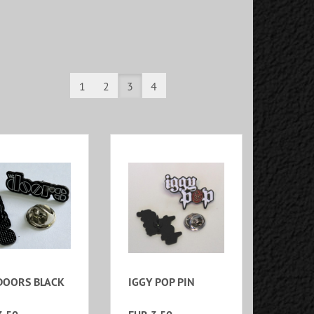
1
2
3
4
DOORS BLACK
IGGY POP PIN