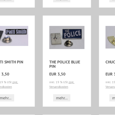
TI SMITH PIN
THE POLICE BLUE
CHUC
PIN
 3,50
EUR 3,50
EUR 
 19 % USt
zzgl.
inkl. 19 % USt
zzgl.
inkl. 
andkosten
Versandkosten
Versan
mehr...
mehr...
m