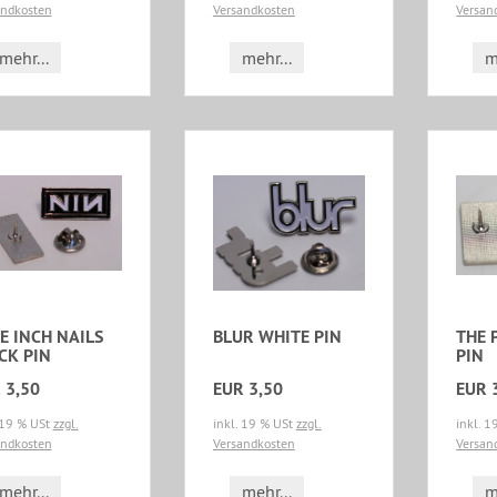
andkosten
Versandkosten
Versan
mehr...
mehr...
m
E INCH NAILS
BLUR WHITE PIN
THE 
CK PIN
PIN
 3,50
EUR 3,50
EUR 
 19 % USt
zzgl.
inkl. 19 % USt
zzgl.
inkl. 
andkosten
Versandkosten
Versan
mehr...
mehr...
m