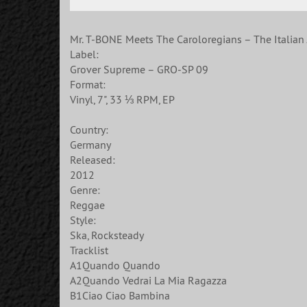
Mr. T-BONE Meets The Caroloregians ‎– The Italian
Label:
Grover Supreme ‎– GRO-SP 09
Format:
Vinyl, 7", 33 ⅓ RPM, EP
Country:
Germany
Released:
2012
Genre:
Reggae
Style:
Ska, Rocksteady
Tracklist
A1Quando Quando
A2Quando Vedrai La Mia Ragazza
B1Ciao Ciao Bambina