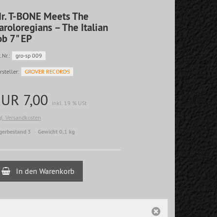
r. T-BONE Meets The
aroloregians ‎– The Italian
ob 7" EP
.Nr.:
gro-sp 009
rsteller:
GROVER RECORDS
EUR 7,00
inkl. 19 % USt
gl. Versandkosten
gerbestand 3
Gewicht 0,1 kg
In den Warenkorb