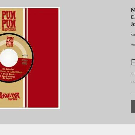
M
C
J
Art
He
zz
La