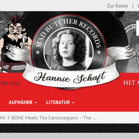
Zur Kasse
AUFNÄHER
LITERATUR
Mr. T-BONE Meets The Caroloregians ‎– The ...