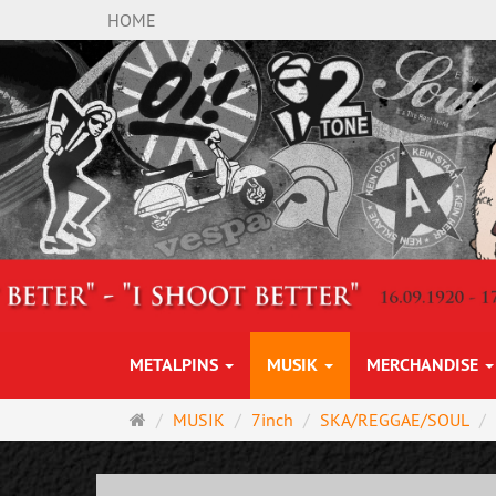
HOME
METALPINS
MUSIK
MERCHANDISE
Startseite
MUSIK
7inch
SKA/REGGAE/SOUL