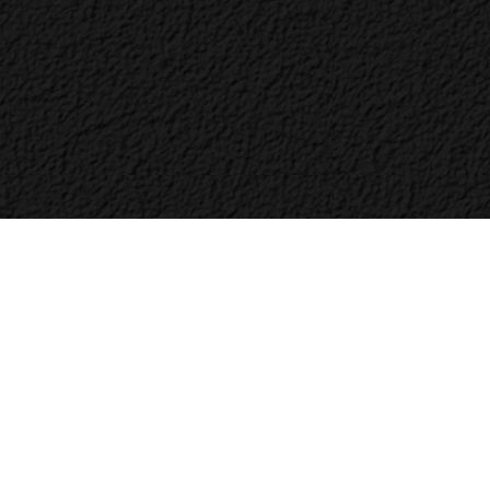
Bac
to
Top