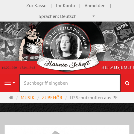
Zur Kasse
Ihr Konto
Anmelden
Sprachen:
Deutsch
S
Navigation
Startseite
MUSIK
ZUBEHÖR
LP Schutzhüllen aus PE