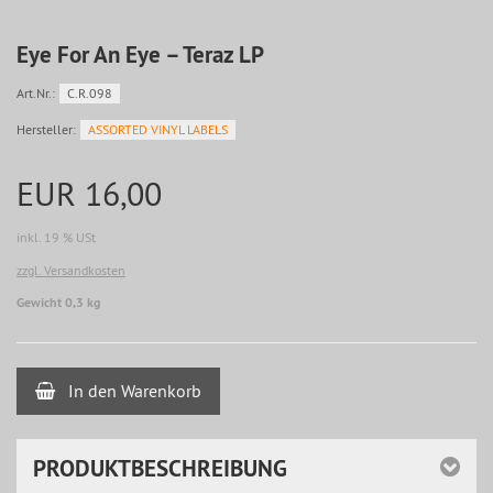
Eye For An Eye – Teraz LP
Art.Nr.:
C.R.098
Hersteller:
ASSORTED VINYL LABELS
EUR 16,00
inkl. 19 % USt
zzgl. Versandkosten
Gewicht 0,3 kg
In den Warenkorb
PRODUKTBESCHREIBUNG