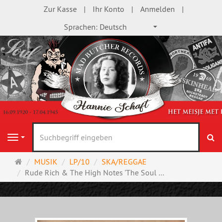
Zur Kasse
Ihr Konto
Anmelden
Sprachen:
Deutsch
S
Navigation
Startseite
MUSIK
LP/10
SKA/REGGAE
Rude Rich & The High Notes 'The Soul ...