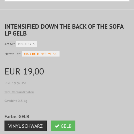
INTENSIFIED DOWN THE BACK OF THE SOFA
LP GELB
Art.Nr.:
BBC 057-3
Hersteller:
MAD BUTCHER MUSIC
EUR 19,00
inkl. 19 % USt
zzgl. Versandkosten
Gewicht 0,3 kg
Farbe:
GELB
VINYL SCHWARZ
GELB