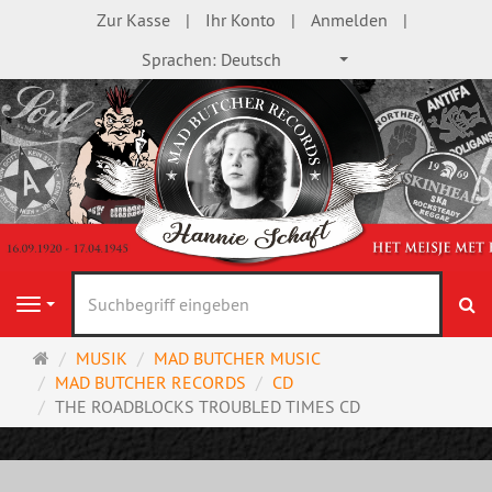
Zur Kasse
Ihr Konto
Anmelden
Sprachen:
Deutsch
S
Navigation
Startseite
MUSIK
MAD BUTCHER MUSIC
MAD BUTCHER RECORDS
CD
THE ROADBLOCKS TROUBLED TIMES CD