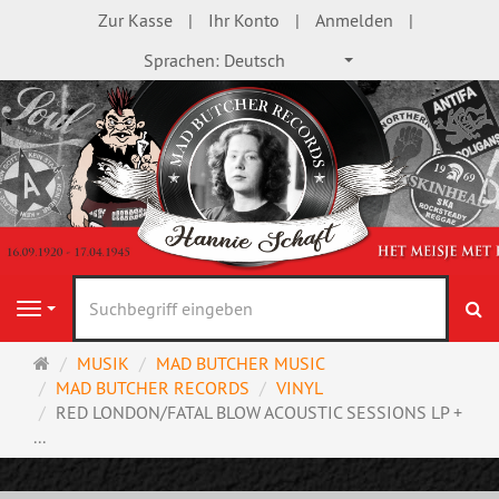
Zur Kasse
Ihr Konto
Anmelden
Sprachen:
Deutsch
S
Navigation
Startseite
MUSIK
MAD BUTCHER MUSIC
MAD BUTCHER RECORDS
VINYL
RED LONDON/FATAL BLOW ACOUSTIC SESSIONS LP +
...