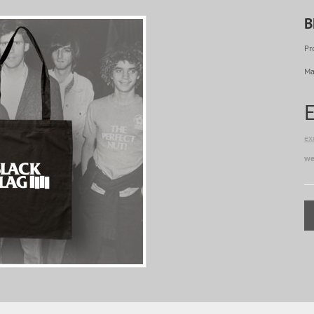
B
Pr
Ma
ex
we