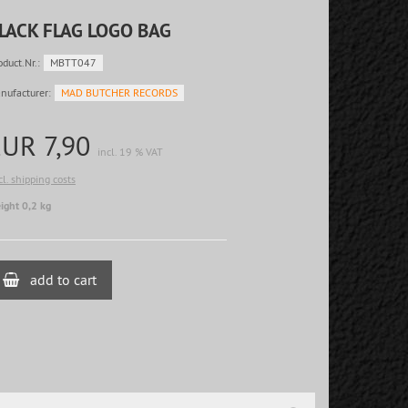
LACK FLAG LOGO BAG
oduct.Nr.:
MBTT047
nufacturer:
MAD BUTCHER RECORDS
EUR 7,90
incl. 19 % VAT
cl. shipping costs
ight 0,2 kg
add to cart