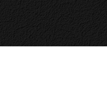
Bac
to
Top