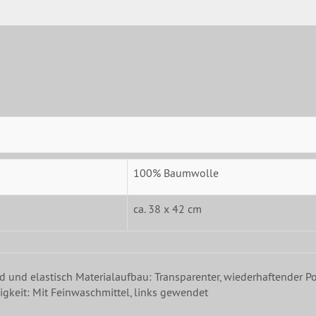
100% Baumwolle
ca. 38 x 42 cm
nd und elastisch Materialaufbau: Transparenter, wiederhaftender Po
gkeit: Mit Feinwaschmittel, links gewendet