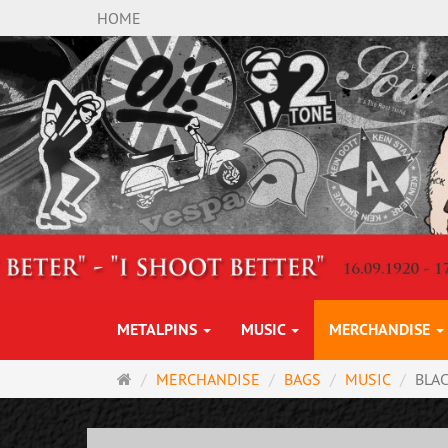
HOME
METALPINS
MUSIC
MERCHANDISE
Main
MERCHANDISE
BAGS
MUSIC
BLA
page