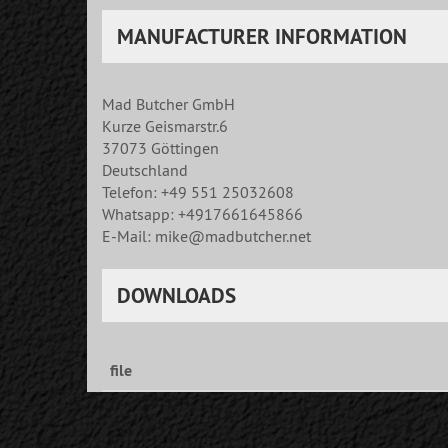
MANUFACTURER INFORMATION
Mad Butcher GmbH
Kurze Geismarstr.6
37073 Göttingen
Deutschland
Telefon: +49 551 25032608
Whatsapp: +4917661645866
E-Mail: mike@madbutcher.net
DOWNLOADS
file