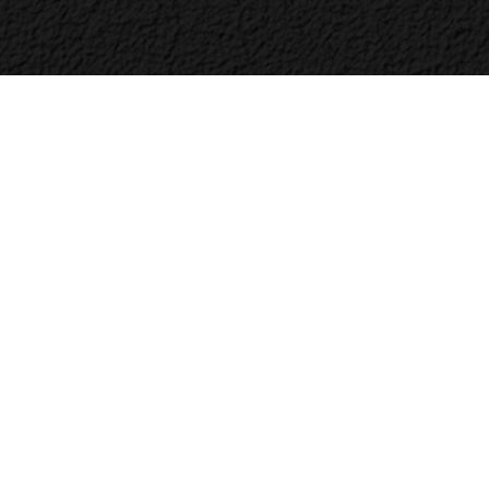
Bac
to
Top