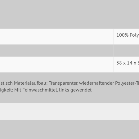
100% Poly
38 x 14 x 
stisch Materialaufbau: Transparenter, wiederhaftender Polyester-T
gkeit: Mit Feinwaschmittel, links gewendet