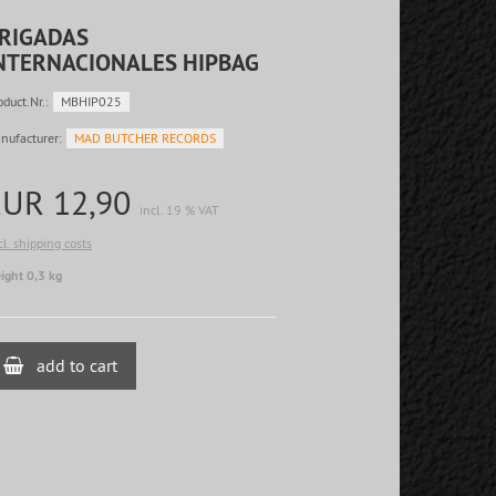
RIGADAS
NTERNACIONALES HIPBAG
oduct.Nr.:
MBHIP025
nufacturer:
MAD BUTCHER RECORDS
EUR 12,90
incl. 19 % VAT
cl. shipping costs
ight 0,3 kg
add to cart