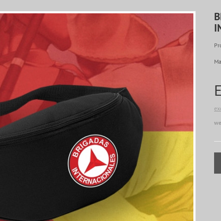
B
I
Pr
Ma
ex
we