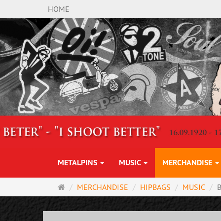
HOME
METALPINS
MUSIC
MERCHANDISE
Main
MERCHANDISE
HIPBAGS
MUSIC
page