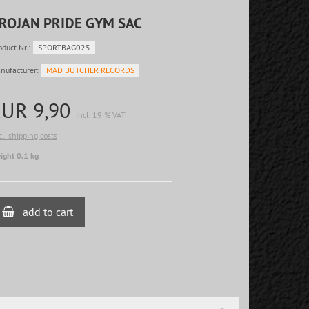
ROJAN PRIDE GYM SAC
oduct.Nr.:
SPORTBAG025
nufacturer:
MAD BUTCHER RECORDS
EUR 9,90
incl. 19 % VAT
cl. shipping costs
ight 0,1 kg
add to cart