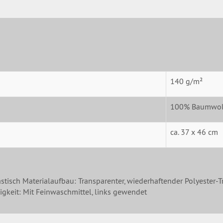
140 g/m²
100% Baumwol
ca. 37 x 46 cm
stisch Materialaufbau: Transparenter, wiederhaftender Polyester-T
gkeit: Mit Feinwaschmittel, links gewendet