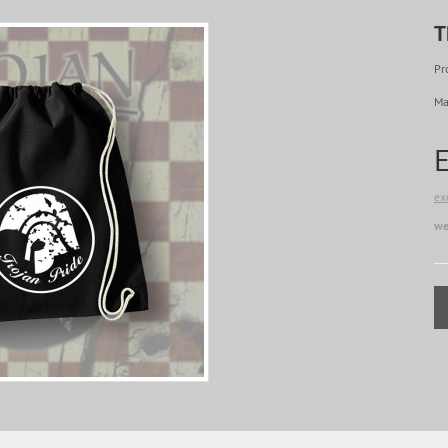
T
Pr
Ma
ex
we