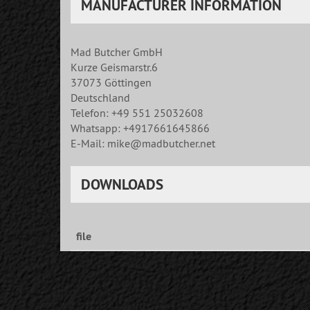
MANUFACTURER INFORMATION
Mad Butcher GmbH
Kurze Geismarstr.6
37073 Göttingen
Deutschland
Telefon: +49 551 25032608
Whatsapp: +4917661645866
E-Mail: mike@madbutcher.net
DOWNLOADS
file