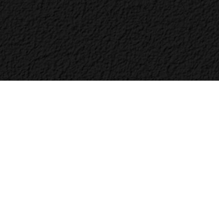
Bac
to
Top