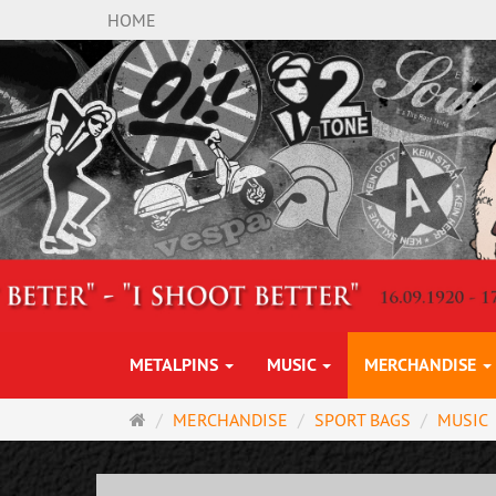
HOME
METALPINS
MUSIC
MERCHANDISE
Main
MERCHANDISE
SPORT BAGS
MUSIC
page