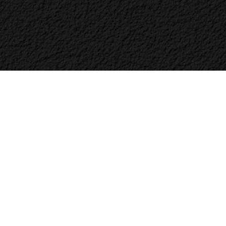
Bac
to
Top