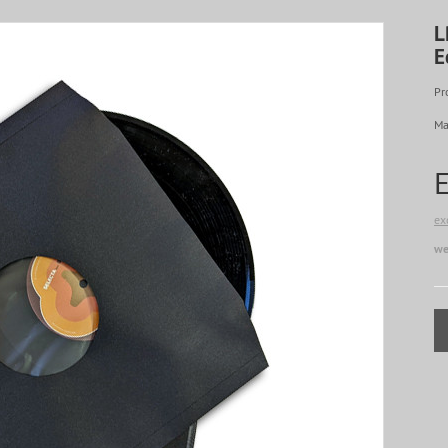
L
E
Pr
Ma
ex
we