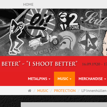
HOME
METALPINS
MUSIC
MERCHANDISE
Main
MUSIC
PROTECTION
LP Innenhüllen
page