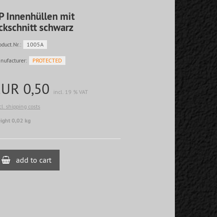
P Innenhüllen mit
ckschnitt schwarz
oduct.Nr.:
1005A
nufacturer:
PROTECTED
EUR 0,50
incl. 19 % VAT
cl. shipping costs
ight 0,02 kg
add to cart