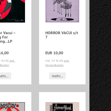
r Vacui ‎–
HORROR VACUI s/t
g For
7
ng...LP
16,00
EUR 10,00
19 % USt
zzgl.
inkl. 19 % USt
zzgl.
dkosten
Versandkosten
ehr...
mehr...