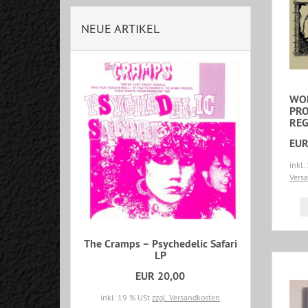
NEUE ARTIKEL
WO
PRO
REG
EUR
inkl.
Vers
The Cramps – Psychedelic Safari
LP
EUR 20,00
inkl. 19 % USt
zzgl. Versandkosten