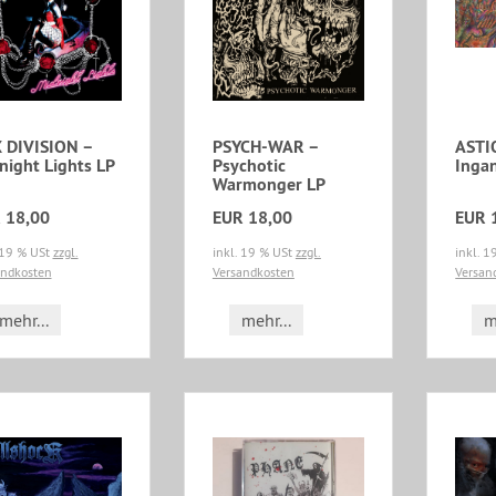
 DIVISION –
PSYCH-WAR –
ASTI
night Lights LP
Psychotic
Inga
Warmonger LP
 18,00
EUR 18,00
EUR 
 19 % USt
zzgl.
inkl. 19 % USt
zzgl.
inkl. 
andkosten
Versandkosten
Versan
mehr...
mehr...
m