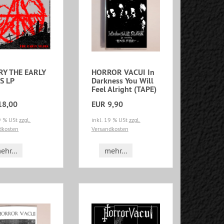
RY THE EARLY
HORROR VACUI In
S LP
Darkness You Will
Feel Alright (TAPE)
18,00
EUR 9,90
19 % USt
zzgl.
inkl. 19 % USt
zzgl.
dkosten
Versandkosten
ehr...
mehr...