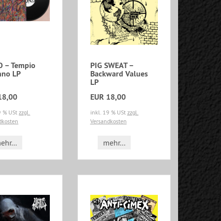
O – Tempio
PIG SWEAT –
nno LP
Backward Values
LP
18,00
EUR 18,00
19 % USt
zzgl.
inkl. 19 % USt
zzgl.
dkosten
Versandkosten
ehr...
mehr...