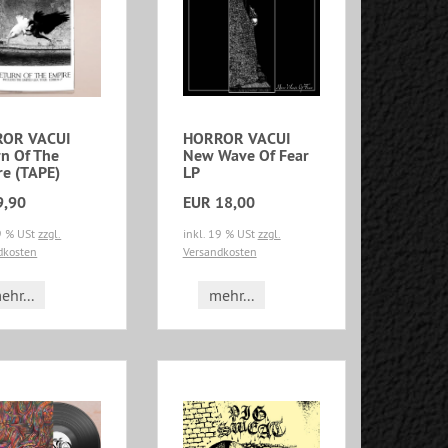
OR VACUI
HORROR VACUI
rn Of The
New Wave Of Fear
re (TAPE)
LP
9,90
EUR 18,00
19 % USt
zzgl.
inkl. 19 % USt
zzgl.
dkosten
Versandkosten
ehr...
mehr...