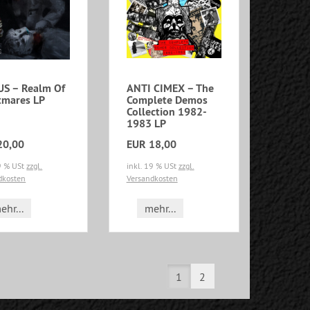
US – Realm Of
ANTI CIMEX – The
tmares LP
Complete Demos
Collection 1982-
1983 LP
20,00
EUR 18,00
19 % USt
zzgl.
inkl. 19 % USt
zzgl.
dkosten
Versandkosten
ehr...
mehr...
1
2