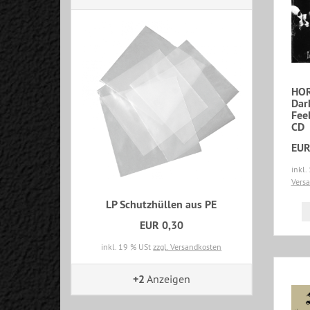
HOR
Dar
Feel
CD
EUR
inkl.
Vers
LP Schutzhüllen aus PE
EUR 0,30
inkl. 19 % USt
zzgl. Versandkosten
+2
Anzeigen