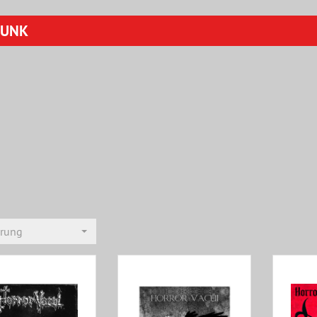
PUNK
erung