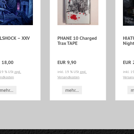
LSHOCK – XXV
PHANE 10 Charged
HIAT
Trax TAPE
Nigh
 18,00
EUR 9,90
EUR 
 19 % USt
zzgl.
inkl. 19 % USt
zzgl.
inkl. 
andkosten
Versandkosten
Versan
mehr...
mehr...
m