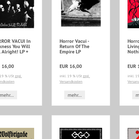
ROR VACUI In
Horror Vacui -
Horro
kness You Will
Return Of The
Livin
 Alright! LP +
Empire LP
Nothi
 16,00
EUR 16,00
EUR 
 19 % USt
zzgl.
inkl. 19 % USt
zzgl.
inkl. 
andkosten
Versandkosten
Versan
mehr...
mehr...
m