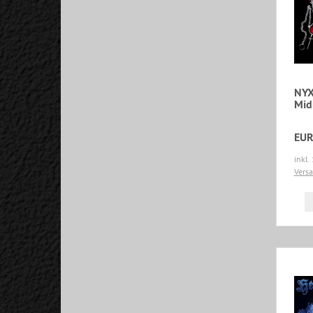
NYX
Mid
EUR
inkl.
Vers