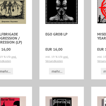
LFBRIGADE
EGO GROB LP
MISE
GRESSION /
YEAR
RESSION (LP)
 16,00
EUR 16,00
EUR 
 19 % USt
zzgl.
inkl. 19 % USt
zzgl.
inkl. 
andkosten
Versandkosten
Versan
mehr...
mehr...
m