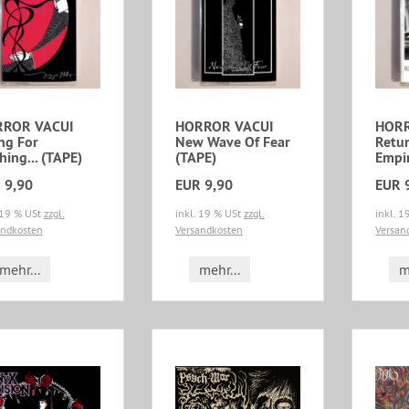
ROR VACUI
HORROR VACUI
HORR
ing For
New Wave Of Fear
Retu
hing... (TAPE)
(TAPE)
Empi
 9,90
EUR 9,90
EUR 
 19 % USt
zzgl.
inkl. 19 % USt
zzgl.
inkl. 
andkosten
Versandkosten
Versan
mehr...
mehr...
m