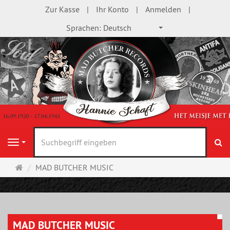
Zur Kasse
Ihr Konto
Anmelden
Sprachen:
Deutsch
S
Navigation
Startseite
MAD BUTCHER MUSIC
MAD BUTCHER MUSIC