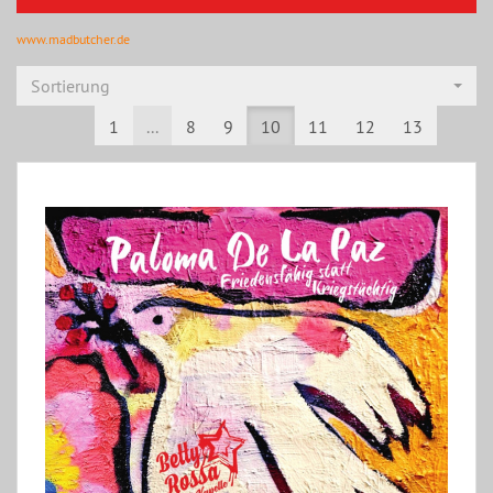
www.madbutcher.de
Sortierung
1
...
8
9
10
11
12
13