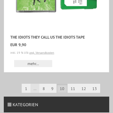
THE IDIOTS THEY CALL US THE IDIOTS TAPE
EUR 9,90
inkl. 19 % USt
zzgl. Versandkosten
mehr...
1
...
8
9
10
11
12
13
KATEGORIEN