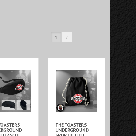
1
2
TOASTERS
THE TOASTERS
ERGROUND
UNDERGROUND
ELTASCHE
SPORTBEUTEL