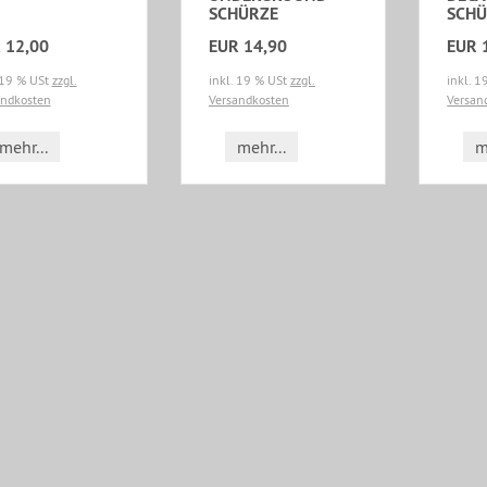
SCHÜRZE
SCHÜ
 12,00
EUR 14,90
EUR 
 19 % USt
zzgl.
inkl. 19 % USt
zzgl.
inkl. 
andkosten
Versandkosten
Versan
mehr...
mehr...
m