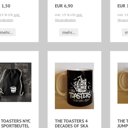
 1,50
EUR 6,90
EUR 
 19 % USt
zzgl.
inkl. 19 % USt
zzgl.
inkl. 
andkosten
Versandkosten
Versan
mehr...
mehr...
m
 TOASTERS NYC
THE TOASTERS 4
THE 
 SPORTBEUTEL
DECADES OF SKA
JUMP