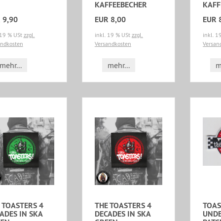
KAFFEEBECHER
KAFF
 9,90
EUR 8,00
EUR 
 19 % USt
zzgl.
inkl. 19 % USt
zzgl.
inkl. 
andkosten
Versandkosten
Versan
mehr...
mehr...
m
 TOASTERS 4
THE TOASTERS 4
TOAS
ADES IN SKA
DECADES IN SKA
UND