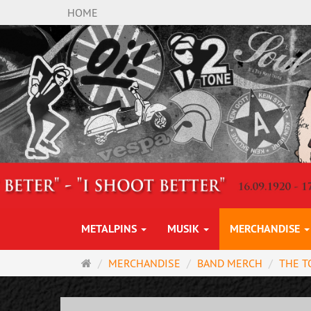
HOME
METALPINS
MUSIK
MERCHANDISE
Startseite
MERCHANDISE
BAND MERCH
THE T