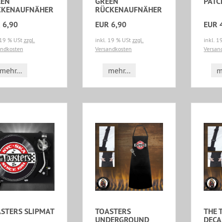
EEN
GREEN
PATC
CKENAUFNÄHER
RÜCKENAUFNÄHER
 6,90
EUR 6,90
EUR 
 19 % USt
zzgl.
inkl. 19 % USt
zzgl.
inkl. 
andkosten
Versandkosten
Versan
mehr...
mehr...
m
STERS SLIPMAT
TOASTERS
THE 
UNDERGROUND
DECA