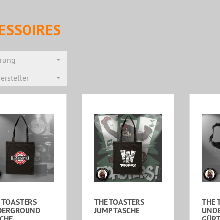
ESSOIRES
erung
ersteller
 TOASTERS
THE TOASTERS
THE 
DERGROUND
JUMP TASCHE
UND
CHE
GÜRT