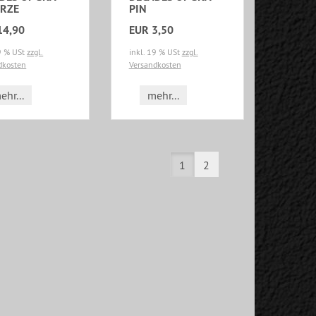
RZE
PIN
14,90
EUR 3,50
19 % USt
zzgl.
inkl. 19 % USt
zzgl.
dkosten
Versandkosten
ehr...
mehr...
1
2