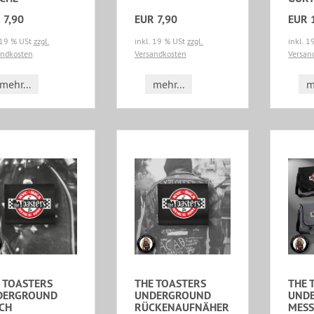
 7,90
EUR 7,90
EUR 
 19 % USt
zzgl.
inkl. 19 % USt
zzgl.
inkl. 
andkosten
Versandkosten
Versan
mehr...
mehr...
m
 TOASTERS
THE TOASTERS
THE 
DERGROUND
UNDERGROUND
UND
CH
RÜCKENAUFNÄHER
MESS