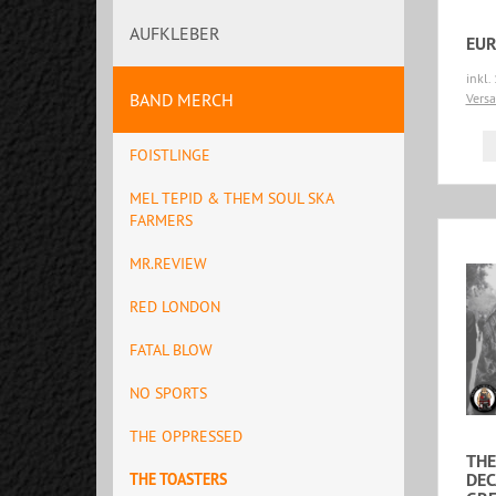
AUFKLEBER
EUR
inkl.
BAND MERCH
Vers
FOISTLINGE
MEL TEPID & THEM SOUL SKA
FARMERS
MR.REVIEW
RED LONDON
FATAL BLOW
NO SPORTS
THE OPPRESSED
THE
DEC
THE TOASTERS