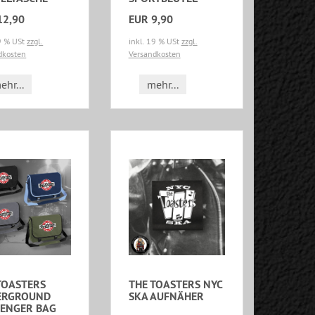
12,90
EUR 9,90
19 % USt
zzgl.
inkl. 19 % USt
zzgl.
dkosten
Versandkosten
ehr...
mehr...
TOASTERS
THE TOASTERS NYC
ERGROUND
SKA AUFNÄHER
ENGER BAG