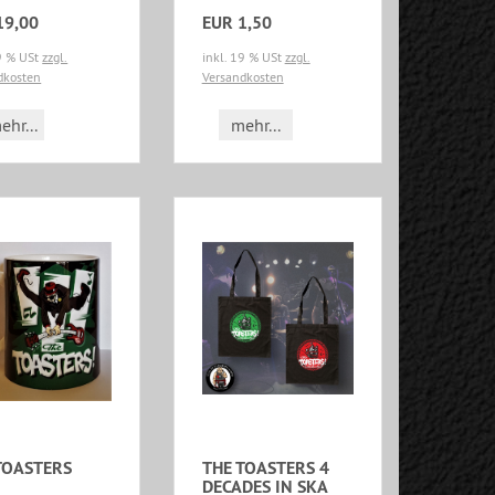
19,00
EUR 1,50
19 % USt
zzgl.
inkl. 19 % USt
zzgl.
dkosten
Versandkosten
ehr...
mehr...
TOASTERS
THE TOASTERS 4
DECADES IN SKA