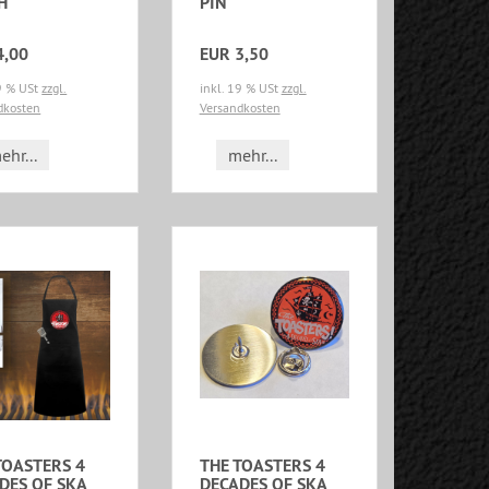
H
PIN
4,00
EUR 3,50
19 % USt
zzgl.
inkl. 19 % USt
zzgl.
dkosten
Versandkosten
ehr...
mehr...
TOASTERS 4
THE TOASTERS 4
DES OF SKA
DECADES OF SKA