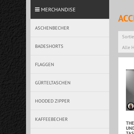
MERCHANDISE
ACC
ASCHENBECHER
Sorti
BADESHORTS
Alle H
FLAGGEN
GÜRTELTASCHEN
HOODED ZIPPER
KAFFEEBECHER
THE
UN
TAS