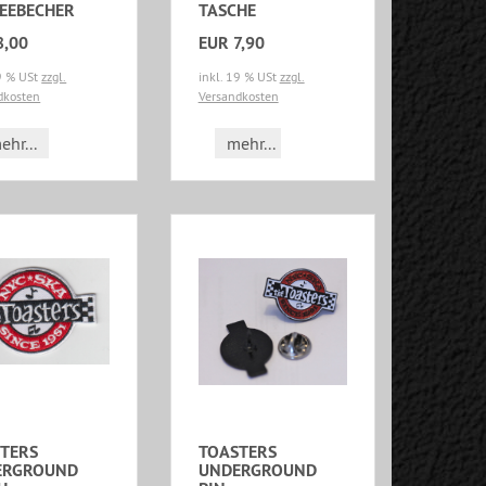
EEBECHER
TASCHE
8,00
EUR 7,90
19 % USt
zzgl.
inkl. 19 % USt
zzgl.
dkosten
Versandkosten
ehr...
mehr...
TERS
TOASTERS
ERGROUND
UNDERGROUND