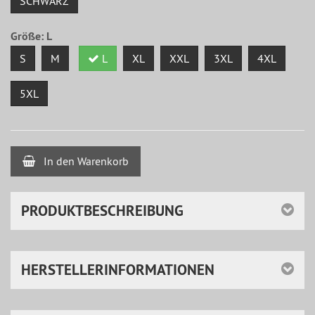
SCHWARZ
Größe:
L
S
M
L
XL
XXL
3XL
4XL
5XL
In den Warenkorb
PRODUKTBESCHREIBUNG
HERSTELLERINFORMATIONEN