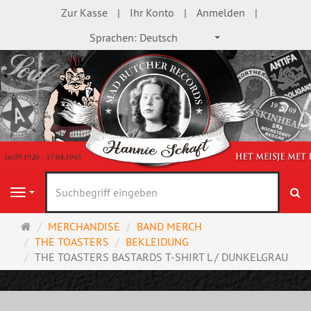
Zur Kasse
Ihr Konto
Anmelden
Sprachen:
Deutsch
S
Navigation
Startseite
MERCHANDISE
BAND MERCH
THE TOASTERS
BEKLEIDUNG
THE TOASTERS BASTARDS T-SHIRT L / DUNKELGRAU