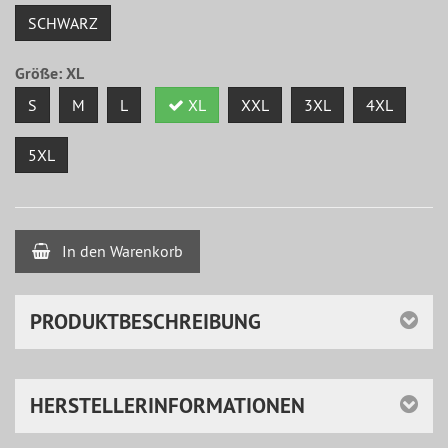
SCHWARZ
Größe:
XL
S
M
L
XL
XXL
3XL
4XL
5XL
In den Warenkorb
PRODUKTBESCHREIBUNG
HERSTELLERINFORMATIONEN