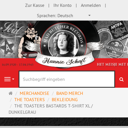
Zur Kasse
Ihr Konto
Anmelden
Sprachen:
Deutsch
S
Navigation
Startseite
MERCHANDISE
BAND MERCH
THE TOASTERS
BEKLEIDUNG
THE TOASTERS BASTARDS T-SHIRT XL /
DUNKELGRAU