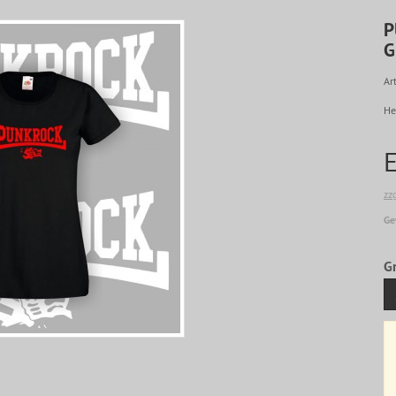
P
G
Art
He
zz
Ge
G