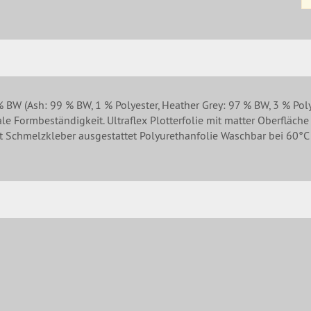
W (Ash: 99 % BW, 1 % Polyester, Heather Grey: 97 % BW, 3 % Poly
 Formbeständigkeit. Ultraflex Plotterfolie mit matter Oberfläche
mit Schmelzkleber ausgestattet Polyurethanfolie Waschbar bei 60°C