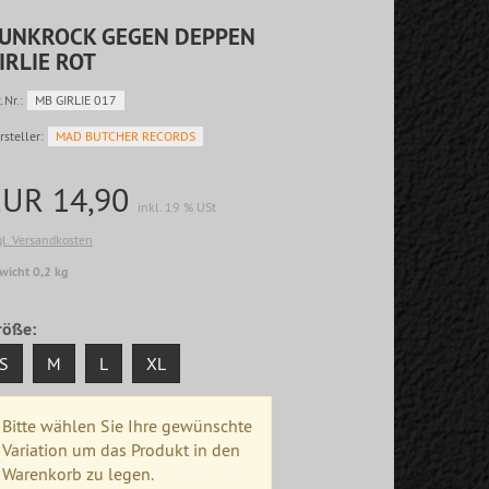
UNKROCK GEGEN DEPPEN
IRLIE ROT
.Nr.:
MB GIRLIE 017
rsteller:
MAD BUTCHER RECORDS
EUR 14,90
inkl. 19 % USt
gl. Versandkosten
wicht 0,2 kg
röße:
S
M
L
XL
Bitte wählen Sie Ihre gewünschte
Variation um das Produkt in den
Warenkorb zu legen.