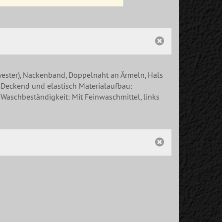
ester), Nackenband, Doppelnaht an Ärmeln, Hals
 Deckend und elastisch Materialaufbau:
 Waschbeständigkeit: Mit Feinwaschmittel, links