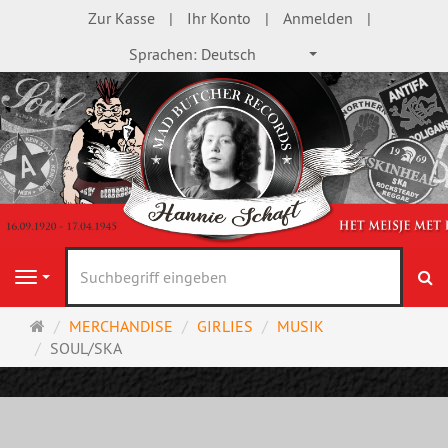
Zur Kasse
Ihr Konto
Anmelden
Sprachen:
Deutsch
S
Navigation
Startseite
MERCHANDISE
GIRLIES
MUSIK
SOUL/SKA