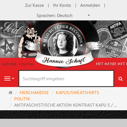
Zur Kasse
Ihr Konto
Anmelden
Sprachen:
Deutsch
S
Navigation
Startseite
MERCHANDISE
KAPUS/SWEATSHIRTS
POLITIK
ANTIFASCHISTISCHE AKTION KONTRAST KAPU S / ...