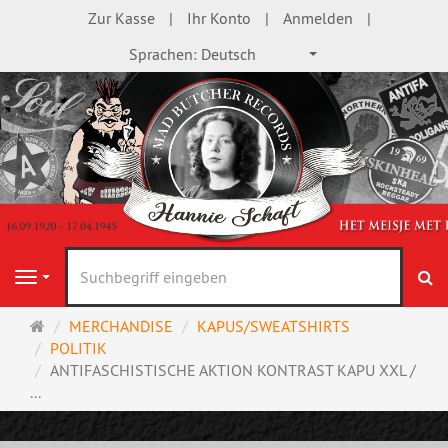
Zur Kasse
Ihr Konto
Anmelden
Sprachen:
Deutsch
S
Navigation
Startseite
MERCHANDISE
KAPUS/SWEATSHIRTS
POLITIK
ANTIFASCHISTISCHE AKTION KONTRAST KAPU XXL /
...