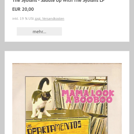
The Sybians - Saddle Up With The Sybians LP
EUR 20,00
inkl. 19 % USt
zzgl. Versandkosten
mehr...